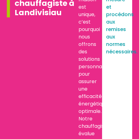
chauffagiste à
est
et
Landivisiau
unique,
procédons
c’est
aux
pourquoi
remises
nous
aux
offrons
normes
des
nécessaires.
solutions
personnalisées
pour
assurer
une
efficacité
énergétique
optimale.
Notre
chauffagiste
évalue