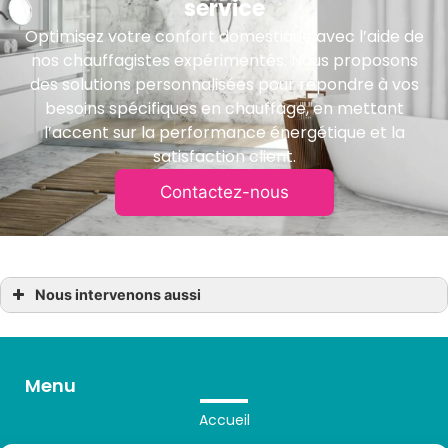
service
Optimisez votre confort domestique avec l’aide de
nos chauffagistes expérimentés. Nous proposons
des solutions personnalisées pour répondre à vos
besoins spécifiques en chauffage, en mettant
l’accent sur la performance énergétique et la
satisfaction client.
Contactez-nous
Nous intervenons aussi
Chauffagiste
Chauffagiste à Cléder
Chauffagiste à Guiclan
Chauffagiste à Plouvorn
Menu
Chauffagiste à Landivisiau
Chauffagiste à Morlaix
Chauffagiste à Plouédern
Accueil
Chauffagiste à Plougourvest
Chauffagiste à Saint-Sauveur