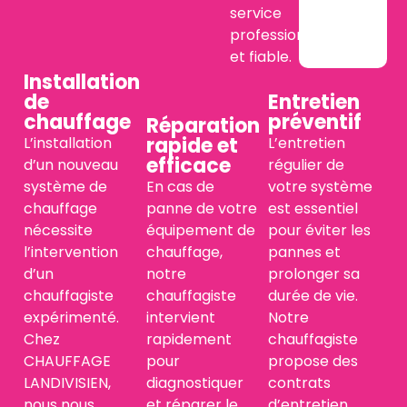
service
professionnel
et fiable.
Installation
de
Entretien
chauffage
préventif
Réparation
rapide et
L’installation
L’entretien
efficace
d’un nouveau
régulier de
système de
En cas de
votre système
chauffage
panne de votre
est essentiel
nécessite
équipement de
pour éviter les
l’intervention
chauffage,
pannes et
d’un
notre
prolonger sa
chauffagiste
chauffagiste
durée de vie.
expérimenté.
intervient
Notre
Chez
rapidement
chauffagiste
CHAUFFAGE
pour
propose des
LANDIVISIEN,
diagnostiquer
contrats
nous nous
et réparer le
d’entretien