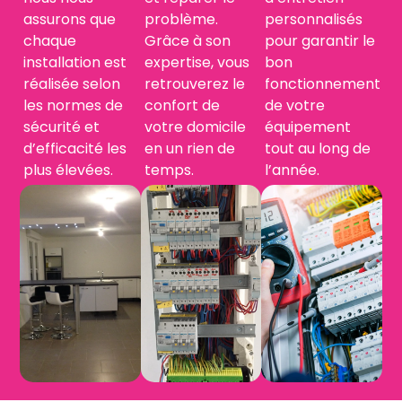
assurons que
problème.
personnalisés
chaque
Grâce à son
pour garantir le
installation est
expertise, vous
bon
réalisée selon
retrouverez le
fonctionnement
les normes de
confort de
de votre
sécurité et
votre domicile
équipement
d’efficacité les
en un rien de
tout au long de
plus élevées.
temps.
l’année.