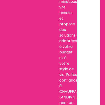
minutieusement
vos
besoins
et
propose
des
solutions
adaptées
à votre
budget
et à
votre
style de
vie. Faites
confiance
à
CHAUFFAGE
LANDIVISIEN
pour un