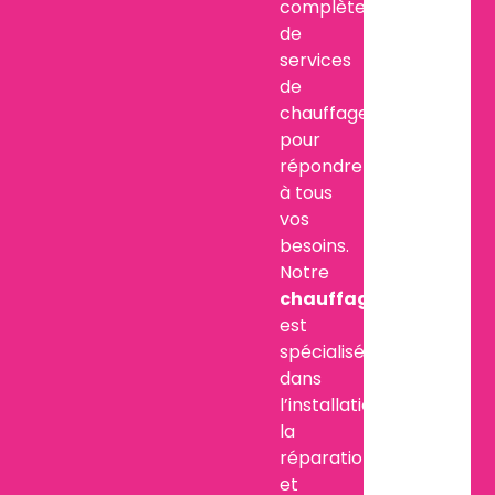
complète
de
services
de
chauffage
pour
répondre
à tous
vos
besoins.
Notre
chauffagiste
est
spécialisé
dans
l’installation,
la
réparation
et