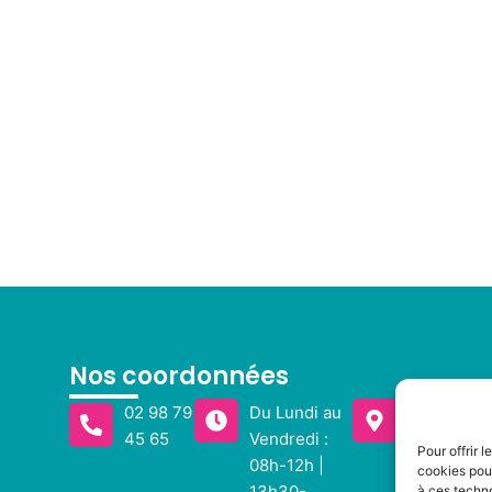
Nos coordonnées
02 98 79
Du Lundi au
6 Route de
45 65
Vendredi :
29410 GU
Pour offrir 
08h-12h |
cookies pour
13h30-
à ces techn