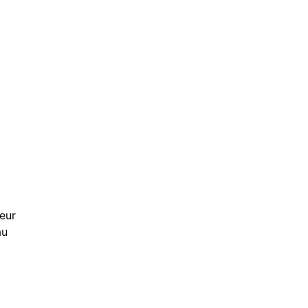
eur
au