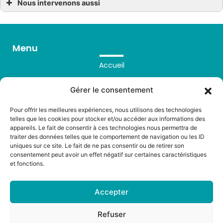
Nous intervenons aussi
Plombier
Plombier à Cléder
Plombier à Guiclan
Plombier à Plouvorn
Menu
Plombier à Landivisiau
Plombier à Morlaix
Plombier à Plouédern
Accueil
Plombier à Plougourvest
Plombier à Saint-Sauveur
Prestations
Plombier à Plouzévédé
Gérer le consentement
Plombier à Lanhouarneau
Réalisations
Pour offrir les meilleures expériences, nous utilisons des technologies
FAQ
telles que les cookies pour stocker et/ou accéder aux informations des
appareils. Le fait de consentir à ces technologies nous permettra de
Avis
traiter des données telles que le comportement de navigation ou les ID
uniques sur ce site. Le fait de ne pas consentir ou de retirer son
Contact
consentement peut avoir un effet négatif sur certaines caractéristiques
et fonctions.
Accepter
Refuser
CHAUFFAGE LANDIVISIEN