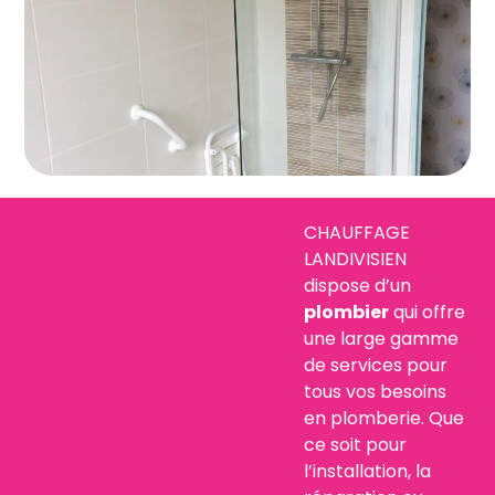
CHAUFFAGE
LANDIVISIEN
dispose d’un
plombier
qui offre
une large gamme
de services pour
tous vos besoins
en plomberie. Que
ce soit pour
l’installation, la